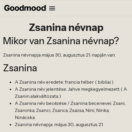
Zsanina névnap
Mikor van Zsanina névnap?
Zsanina névnapja május 30., augusztus 21. napján van.
Zsanina
A Zsanina név eredete: francia héber ( bibliai )
A Zsanina név jelentése: Jahve megkegyelmezett ( A
Zsanin alakváltozata )
A Zsanina név becézése / Zsanina becenevei: Zsani,
Zsaninka, Zsanci, Zsanca, Zsazsa, Nini, Ninka,
Ninácska
Zsanina névnapja: május 30., augusztus 21.