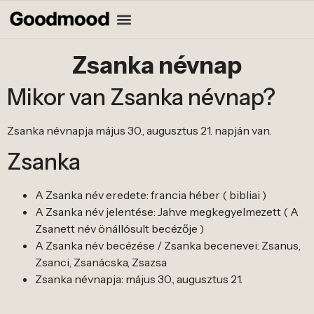
Zsanka névnap
Mikor van Zsanka névnap?
Zsanka névnapja május 30., augusztus 21. napján van.
Zsanka
A Zsanka név eredete: francia héber ( bibliai )
A Zsanka név jelentése: Jahve megkegyelmezett ( A
Zsanett név önállósult becézője )
A Zsanka név becézése / Zsanka becenevei: Zsanus,
Zsanci, Zsanácska, Zsazsa
Zsanka névnapja: május 30., augusztus 21.