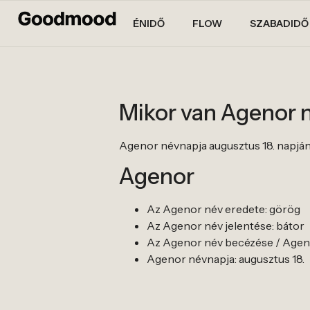
ÉNIDŐ
FLOW
SZABADIDŐ
Mikor van Agenor 
Agenor névnapja augusztus 18. napján
Agenor
Az Agenor név eredete: görög
Az Agenor név jelentése: bátor
Az Agenor név becézése / Ageno
Agenor névnapja: augusztus 18.