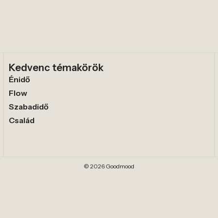
Kedvenc témakörök
Énidő
Flow
Szabadidő
Család
© 2026 Goodmood