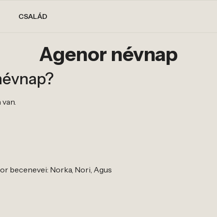
CSALÁD
Agenor névnap
névnap?
 van.
r becenevei: Norka, Nori, Agus