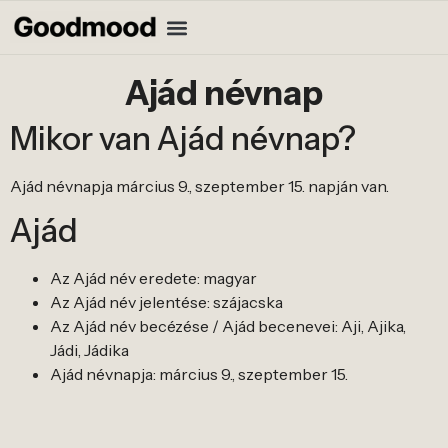
Ajád névnap
Mikor van Ajád névnap?
Ajád névnapja március 9., szeptember 15. napján van.
Ajád
Az Ajád név eredete: magyar
Az Ajád név jelentése: szájacska
Az Ajád név becézése / Ajád becenevei: Aji, Ajika,
Jádi, Jádika
Ajád névnapja: március 9., szeptember 15.