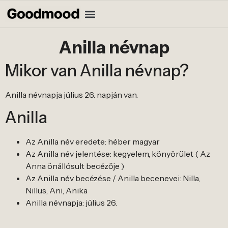
Anilla névnap
Mikor van Anilla névnap?
Anilla névnapja július 26. napján van.
Anilla
Az Anilla név eredete: héber magyar
Az Anilla név jelentése: kegyelem, könyörület ( Az
Anna önállósult becézője )
Az Anilla név becézése / Anilla becenevei: Nilla,
Nillus, Ani, Anika
Anilla névnapja: július 26.