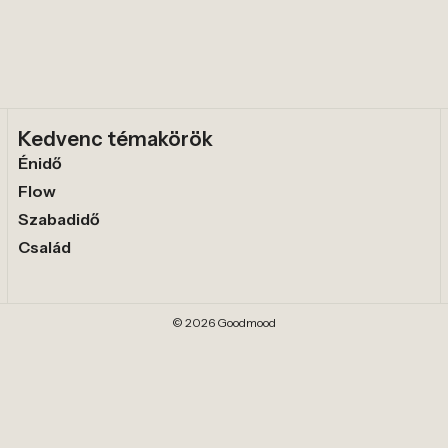
Kedvenc témakörök
Énidő
Flow
Szabadidő
Család
© 2026 Goodmood