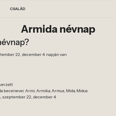
CSALÁD
Armida névnap
névnap?
tember 22., december 4. napján van.
verzett
a becenevei: Armi, Armika, Armus, Mida, Midus
, szeptember 22., december 4.