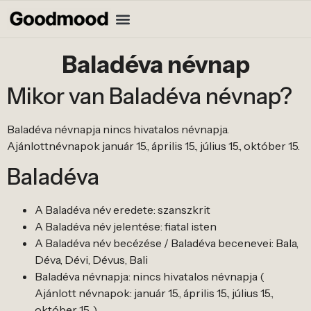
Baladéva névnap
Mikor van Baladéva névnap?
Baladéva névnapja nincs hivatalos névnapja.
Ajánlottnévnapok január 15., április 15., július 15., október 15.
Baladéva
A Baladéva név eredete: szanszkrit
A Baladéva név jelentése: fiatal isten
A Baladéva név becézése / Baladéva becenevei: Bala,
Déva, Dévi, Dévus, Bali
Baladéva névnapja: nincs hivatalos névnapja (
Ajánlott névnapok: január 15., április 15., július 15.,
október 15. )