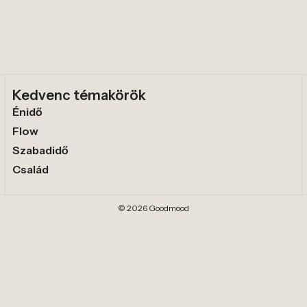
Kedvenc témakörök
Énidő
Flow
Szabadidő
Család
© 2026 Goodmood