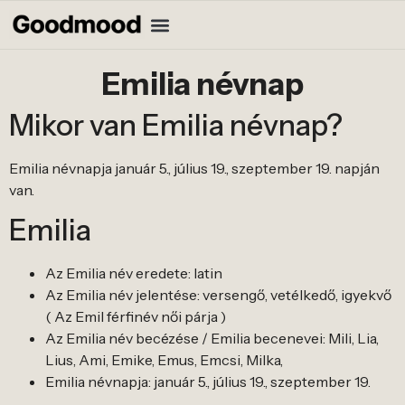
Emilia névnap
Mikor van Emilia névnap?
Emilia névnapja január 5., július 19., szeptember 19. napján
van.
Emilia
Az Emilia név eredete: latin
Az Emilia név jelentése: versengő, vetélkedő, igyekvő
( Az Emil férfinév női párja )
Az Emilia név becézése / Emilia becenevei: Mili, Lia,
Lius, Ami, Emike, Emus, Emcsi, Milka,
Emilia névnapja: január 5., július 19., szeptember 19.