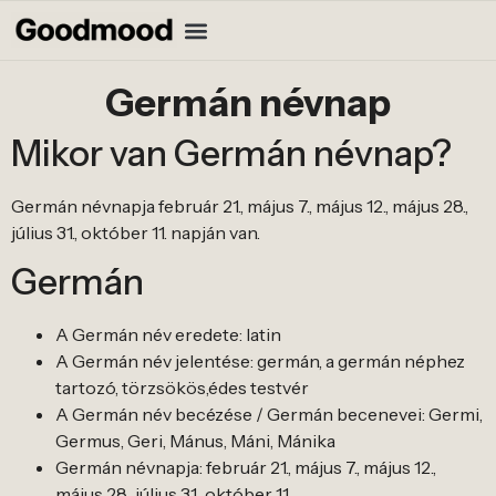
Germán névnap
Mikor van Germán névnap?
Germán névnapja február 21., május 7., május 12., május 28.,
július 31., október 11. napján van.
Germán
A Germán név eredete: latin
A Germán név jelentése: germán, a germán néphez
tartozó, törzsökös,édes testvér
A Germán név becézése / Germán becenevei: Germi,
Germus, Geri, Mánus, Máni, Mánika
Germán névnapja: február 21., május 7., május 12.,
május 28., július 31., október 11.