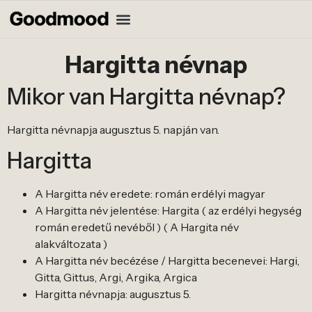
Hargitta névnap
Mikor van Hargitta névnap?
Hargitta névnapja augusztus 5. napján van.
Hargitta
A Hargitta név eredete: román erdélyi magyar
A Hargitta név jelentése: Hargita ( az erdélyi hegység
román eredetű nevéből ) ( A Hargita név
alakváltozata )
A Hargitta név becézése / Hargitta becenevei: Hargi,
Gitta, Gittus, Argi, Argika, Argica
Hargitta névnapja: augusztus 5.