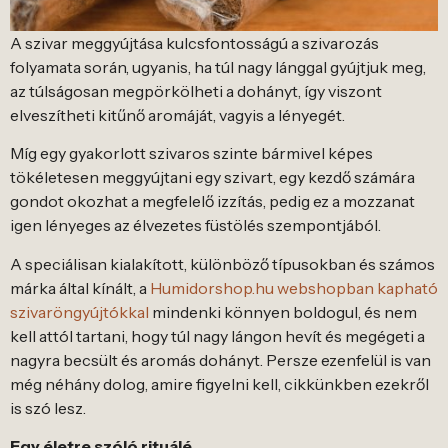
A szivar meggyújtása kulcsfontosságú a szivarozás
folyamata során, ugyanis, ha túl nagy lánggal gyújtjuk meg,
az túlságosan megpörkölheti a dohányt, így viszont
elveszítheti kitűnő aromáját, vagyis a lényegét.
Míg egy gyakorlott szivaros szinte bármivel képes
tökéletesen meggyújtani egy szivart, egy kezdő számára
gondot okozhat a megfelelő izzítás, pedig ez a mozzanat
igen lényeges az élvezetes füstölés szempontjából.
A speciálisan kialakított, különböző típusokban és számos
márka által kínált, a
Humidorshop.hu webshopban kapható
szivaröngyújtókkal
mindenki könnyen boldogul, és nem
kell attól tartani, hogy túl nagy lángon hevít és megégeti a
nagyra becsült és aromás dohányt. Persze ezenfelül is van
még néhány dolog, amire figyelni kell, cikkünkben ezekről
is szó lesz.
Egy életre szóló rituálé