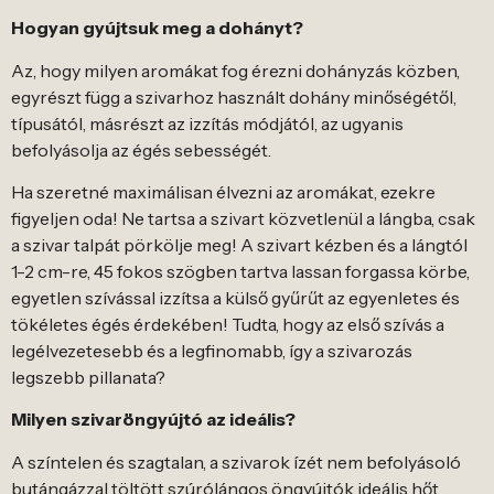
Hogyan gyújtsuk meg a dohányt?
Az, hogy milyen aromákat fog érezni dohányzás közben,
egyrészt függ a szivarhoz használt dohány minőségétől,
típusától, másrészt az izzítás módjától, az ugyanis
befolyásolja az égés sebességét.
Ha szeretné maximálisan élvezni az aromákat, ezekre
figyeljen oda! Ne tartsa a szivart közvetlenül a lángba, csak
a szivar talpát pörkölje meg! A szivart kézben és a lángtól
1-2 cm-re, 45 fokos szögben tartva lassan forgassa körbe,
egyetlen szívással izzítsa a külső gyűrűt az egyenletes és
tökéletes égés érdekében! Tudta, hogy az első szívás a
legélvezetesebb és a legfinomabb, így a szivarozás
legszebb pillanata?
Milyen szivaröngyújtó az ideális?
A színtelen és szagtalan, a szivarok ízét nem befolyásoló
butángázzal töltött szúrólángos öngyújtók ideális hőt