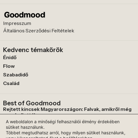
Impresszum
Általános Szerződési Feltételek
Kedvenc témakörök
Énidő
Flow
Szabadidő
Család
Best of Goodmood
Rejtett kincsek Magyarországon: Falvak, amikről még
nem hallottál
A weboldalon a minőségi felhasználói élmény érdekében
A kávé útja a csészéig: az otthoni pörkölés és készítés
sütiket használunk.
rituáléja
Többet megtudhatsz arról, hogy milyen sütiket használunk,