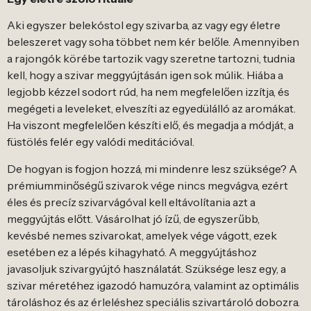
Aki egyszer belekóstol egy szivarba, az vagy egy életre
beleszeret vagy soha többet nem kér belőle. Amennyiben
a rajongók körébe tartozik vagy szeretne tartozni, tudnia
kell, hogy a szivar meggyújtásán igen sok múlik. Hiába a
legjobb kézzel sodort rúd, ha nem megfelelően izzítja, és
megégeti a leveleket, elveszíti az egyedülálló az aromákat.
Ha viszont megfelelően készíti elő, és megadja a módját, a
füstölés felér egy valódi meditációval.
De hogyan is fogjon hozzá, mi mindenre lesz szüksége? A
prémiumminőségű szivarok vége nincs megvágva, ezért
éles és precíz szivarvágóval kell eltávolítania azt a
meggyújtás előtt. Vásárolhat jó ízű, de egyszerűbb,
kevésbé nemes szivarokat, amelyek vége vágott, ezek
esetében ez a lépés kihagyható. A meggyújtáshoz
javasoljuk szivargyújtó használatát. Szüksége lesz egy, a
szivar méretéhez igazodó hamuzóra, valamint az optimális
tároláshoz és az érleléshez speciális szivartároló dobozra.