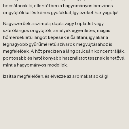
bocsátanak ki, ellentétben a hagyományos benzines
öngyújtókkal és kénes gyufákkal, így ezeket hanyagolja!
Nagyszerűek a szimpla, dupla vagy tripla Jet vagy
szúrólángos öngyújtók, amelyek egyenletes, magas
hőmérsékletű lángot képesek előállítani, így akár a
legnagyobb gyűrűméretű szivarok megyújtásához is
megfelelőek. A hőt precízen a láng csúcsán koncentrálják,
pontosabb és hatékonyabb használatot tesznek lehetővé,
mint a hagyományos modellek.
Izzítsa megfelelően, és élvezze az aromákat sokáig!