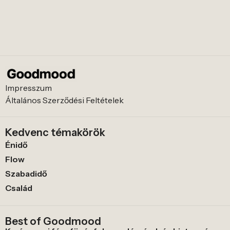
Impresszum
Általános Szerződési Feltételek
Kedvenc témakörök
Énidő
Flow
Szabadidő
Család
Best of Goodmood