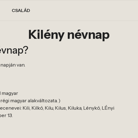
CSALÁD
Kilény névnap
évnap?
 napján van.
l magyar
 régi magyar alakváltozata. )
enevei: Kili, Kilkó, Kilu, Kilus, Kiluka, Lénykó, LÉnyi
er 13.