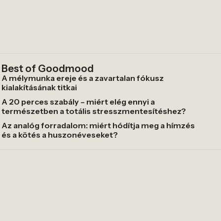
Best of Goodmood
A mélymunka ereje és a zavartalan fókusz
kialakításának titkai
A 20 perces szabály – miért elég ennyi a
természetben a totális stresszmentesítéshez?
Az analóg forradalom: miért hódítja meg a hímzés
és a kötés a huszonéveseket?