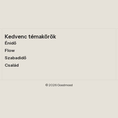
Kedvenc témakörök
Énidő
Flow
Szabadidő
Család
© 2026 Goodmood