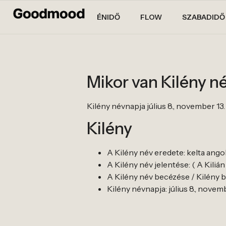
ÉNIDŐ
FLOW
SZABADIDŐ
Mikor van Kilény n
Kilény névnapja július 8., november 13.
Kilény
A Kilény név eredete: kelta ango
A Kilény név jelentése: ( A Kilián
A Kilény név becézése / Kilény bec
Kilény névnapja: július 8., novemb