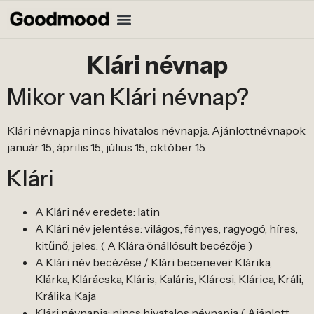
Klári névnap
Mikor van Klári névnap?
Klári névnapja nincs hivatalos névnapja. Ajánlottnévnapok
január 15., április 15., július 15., október 15.
Klári
A Klári név eredete: latin
A Klári név jelentése: világos, fényes, ragyogó, híres,
kitűnő, jeles. ( A Klára önállósult becézője )
A Klári név becézése / Klári becenevei: Klárika,
Klárka, Klárácska, Kláris, Kaláris, Klárcsi, Klárica, Králi,
Králika, Kaja
Klári névnapja: nincs hivatalos névnapja ( Ajánlott