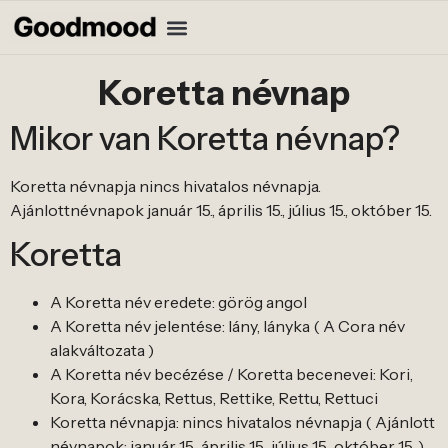
Koretta névnap
Mikor van Koretta névnap?
Koretta névnapja nincs hivatalos névnapja.
Ajánlottnévnapok január 15., április 15., július 15., október 15.
Koretta
A Koretta név eredete: görög angol
A Koretta név jelentése: lány, lányka ( A Cora név
alakváltozata )
A Koretta név becézése / Koretta becenevei: Kori,
Kora, Korácska, Rettus, Rettike, Rettu, Rettuci
Koretta névnapja: nincs hivatalos névnapja ( Ajánlott
névnapok: január 15., április 15., július 15., október 15. )