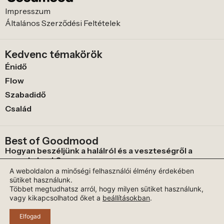
Impresszum
Általános Szerződési Feltételek
Kedvenc témakörök
Énidő
Flow
Szabadidő
Család
Best of Goodmood
Hogyan beszéljünk a halálról és a veszteségről a
gyerekeknek?
A weboldalon a minőségi felhasználói élmény érdekében
Historical fiction: miért nem tudjuk levenni a
sütiket használunk.
szemünket a kosztümös sorozatokról?
Többet megtudhatsz arról, hogy milyen sütiket használunk,
vagy kikapcsolhatod őket a
beállításokban
.
Fogszabályozás helyett
Elfogad
© 2026 Goodmood