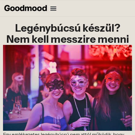
Legénybúcsú készül?
Nem kell messzire menni
Egy emlékezetes legénybúcsú nem attól működik, hogy