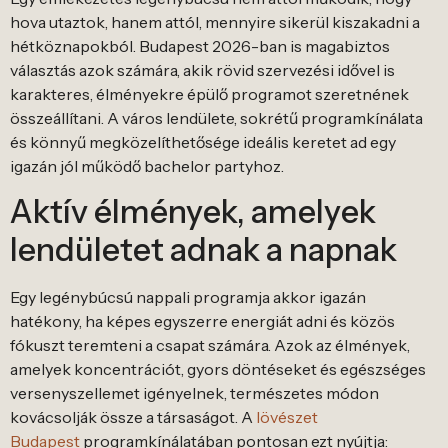
hova utaztok, hanem attól, mennyire sikerül kiszakadni a
hétköznapokból. Budapest 2026-ban is magabiztos
választás azok számára, akik rövid szervezési idővel is
karakteres, élményekre épülő programot szeretnének
összeállítani. A város lendülete, sokrétű programkínálata
és könnyű megközelíthetősége ideális keretet ad egy
igazán jól működő bachelor partyhoz.
Aktív élmények, amelyek
lendületet adnak a napnak
Egy legénybúcsú nappali programja akkor igazán
hatékony, ha képes egyszerre energiát adni és közös
fókuszt teremteni a csapat számára. Azok az élmények,
amelyek koncentrációt, gyors döntéseket és egészséges
versenyszellemet igényelnek, természetes módon
kovácsolják össze a társaságot. A
lövészet
Budapest
programkínálatában pontosan ezt nyújtja: