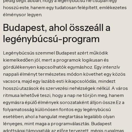
pedig segít abban, hogy a legénybúcsú ne csupán egy
hosszú este, hanem egy tudatosan felépített, emlékezetes
élménysor legyen.
Budapest, ahol összeáll a
legénybúcsú-program
Legénybúcsús szemmel Budapest azért működik
kiemelkedően jól, mert a programok logikusan és
gördülékenyen kapcsolhatók egymáshoz. Egy intenzív
nappali élményt természetes módon követhet egy közös
vacsora, majd egy lazább esti kikapcsolódás, mindezt
hosszú utazások és szervezési nehézségek nélkül. A város
ritmusa lehetővé teszi, hogy a nap ne törjön meg, hanem
egymásra épülő élmények sorozataként álljon össze.Ez a
folyamatosság különösen fontos egy legénybúcsú
esetében, ahol a hangulat megtartása legalább olyan
lényeges, mint maga a programválasztás. Budapest
adottságai támogatják az előre tervezett, mégis rugalmas