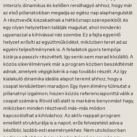
intenzív, dinamikus és kellően rendhagyó ahhoz, hogy már
az első pillanatokban megadja az egész nap alaphangulatát.
A résztvevők kiszakadnak a hétköznapi szerepeikből, és
egy olyan helyzetben találják magukat, ahol mindenki
ugyanazzal a kihívással néz szembe. Ez a fajta egyenlő
helyzet erősíti az együttműködést, miközben teret ad az
egyéni teljesítménynek is. A feladatok gyors tempója
kizárja a passzív részvételt, így senki sem marad kívülálló. A
közös sikerélmények már a program közben beszédtémát
adnak, amelyek végigkísérik a nap további részét. Az így
kialakuló dinamika ideális alapot teremt ahhoz, hogy a
csapat lendületben maradjon. Egy ilyen élmény túlmutat a
pillanatnyi izgalmon, hiszen közös referenciaponttá válik a
csapat számára. Rövid idő alatt is markáns benyomást hagy,
miközben minden résztvevő más-más módon
kapcsolódhat a kihíváshoz. Az aktív nappali program
emellett strukturálja is a napot, erős felvezetést adva a
későbbi, lazább esti eseményekhez. Nem utolsósorban