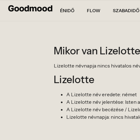
ÉNIDŐ
FLOW
SZABADIDŐ
Mikor van Lizelott
Lizelotte névnapja nincs hivatalos névna
Lizelotte
A Lizelotte név eredete: német
A Lizelotte név jelentése: Isten 
A Lizelotte név becézése / Lizelot
Lizelotte névnapja: nincs hivatalos