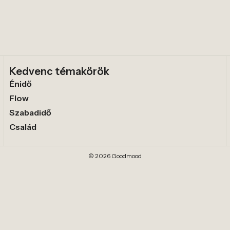
Kedvenc témakörök
Énidő
Flow
Szabadidő
Család
© 2026 Goodmood