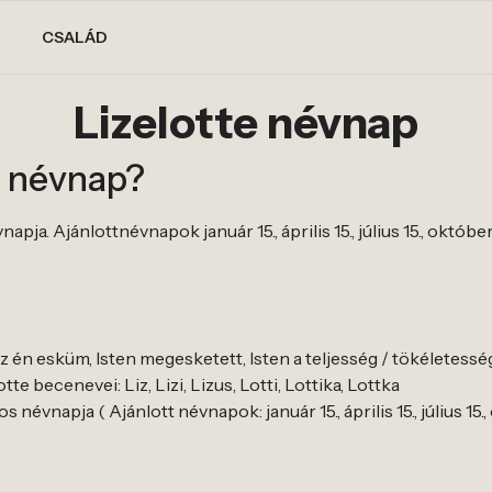
CSALÁD
Lizelotte névnap
e névnap?
pja. Ajánlottnévnapok január 15., április 15., július 15., október
az én esküm, Isten megesketett, Isten a teljesség / tökéletesség
te becenevei: Liz, Lizi, Lizus, Lotti, Lottika, Lottka
 névnapja ( Ajánlott névnapok: január 15., április 15., július 15.,