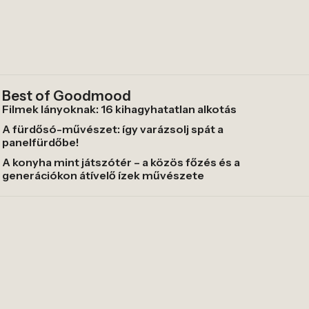
Best of Goodmood
Filmek lányoknak: 16 kihagyhatatlan alkotás
A fürdősó-művészet: így varázsolj spát a
panelfürdőbe!
A konyha mint játszótér – a közös főzés és a
generációkon átívelő ízek művészete