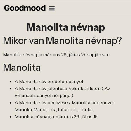
Manolita névnap
Mikor van Manolita névnap?
Manolita névnapja március 26., július 15. napján van.
Manolita
A Manolita név eredete: spanyol
A Manolita név jelentése: velünk az Isten ( Az
Emánuel spanyol női párja )
A Manolita név becézése / Manolita becenevei:
Manóka, Manci, Lita, Litus, Liti, Lituka
Manolita névnapja: március 26., július 15.