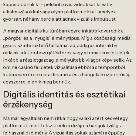
kapcsolódnak ki – például rövid videókkal, kreatív
alkalmazásokkal vagy olyan platformokkal, amelyek
gyorsan, néhány perc alatt adnak vizuális impulzust.
A magyar digitális kultúrában egyre inkább keveredik a
„pörgős” és a „nyugis” élménytípus. Míg a közösségi média
gyors, szinte lüktető tartalmat ad, addig az interaktív
oldalak, a különböző játékterek vagy a tematikus felületek
inkább a részletgazdag, elmélyültebb világot képviselik. Az
online casino felületek vizualitása ebből a szempontból
különösen érdekes: a dinamika és a hangulatközpontúság
egyszerre jelenik meg bennük.
Digitális identitás és esztétikai
érzékenység
Ma már egyáltalán nem ritka, hogy valaki azért kedvel egy
platformot, mert tetszik neki a dizájn, a hangulatvilág, a
felhasználói élmény. A vizualitás sokak számára éppúgy