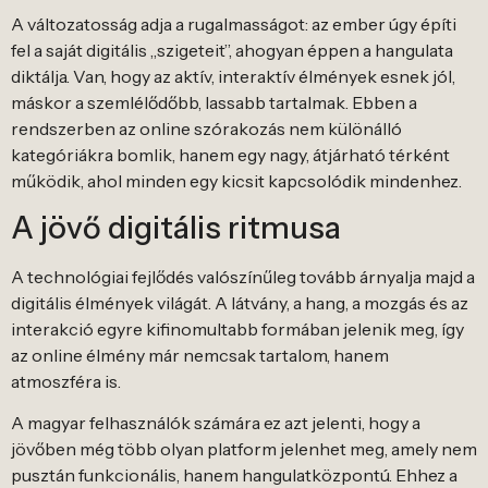
A változatosság adja a rugalmasságot: az ember úgy építi
fel a saját digitális „szigeteit”, ahogyan éppen a hangulata
diktálja. Van, hogy az aktív, interaktív élmények esnek jól,
máskor a szemlélődőbb, lassabb tartalmak. Ebben a
rendszerben az online szórakozás nem különálló
kategóriákra bomlik, hanem egy nagy, átjárható térként
működik, ahol minden egy kicsit kapcsolódik mindenhez.
A jövő digitális ritmusa
A technológiai fejlődés valószínűleg tovább árnyalja majd a
digitális élmények világát. A látvány, a hang, a mozgás és az
interakció egyre kifinomultabb formában jelenik meg, így
az online élmény már nemcsak tartalom, hanem
atmoszféra is.
A magyar felhasználók számára ez azt jelenti, hogy a
jövőben még több olyan platform jelenhet meg, amely nem
pusztán funkcionális, hanem hangulatközpontú. Ehhez a