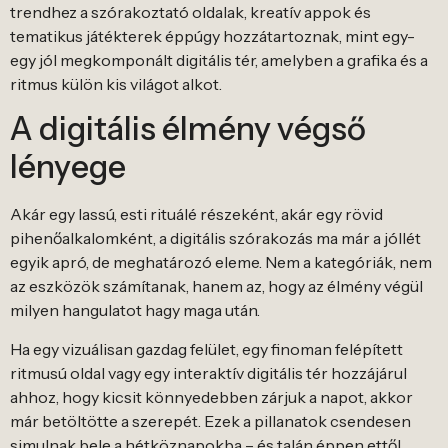
trendhez a szórakoztató oldalak, kreatív appok és
tematikus játékterek éppúgy hozzátartoznak, mint egy-
egy jól megkomponált digitális tér, amelyben a grafika és a
ritmus külön kis világot alkot.
A digitális élmény végső
lényege
Akár egy lassú, esti rituálé részeként, akár egy rövid
pihenőalkalomként, a digitális szórakozás ma már a jóllét
egyik apró, de meghatározó eleme. Nem a kategóriák, nem
az eszközök számítanak, hanem az, hogy az élmény végül
milyen hangulatot hagy maga után.
Ha egy vizuálisan gazdag felület, egy finoman felépített
ritmusú oldal vagy egy interaktív digitális tér hozzájárul
ahhoz, hogy kicsit könnyedebben zárjuk a napot, akkor
már betöltötte a szerepét. Ezek a pillanatok csendesen
simulnak bele a hétköznapokba – és talán éppen ettől