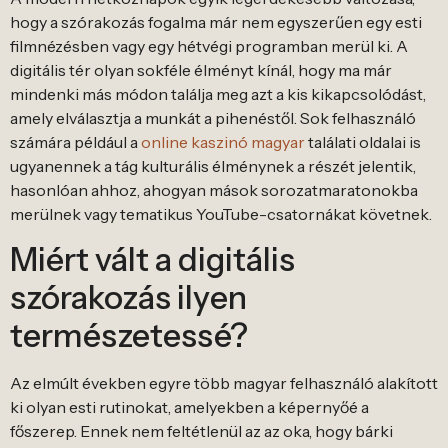
hogy a szórakozás fogalma már nem egyszerűen egy esti
filmnézésben vagy egy hétvégi programban merül ki. A
digitális tér olyan sokféle élményt kínál, hogy ma már
mindenki más módon találja meg azt a kis kikapcsolódást,
amely elválasztja a munkát a pihenéstől. Sok felhasználó
számára például a
online kaszinó magyar
találati oldalai is
ugyanennek a tág kulturális élménynek a részét jelentik,
hasonlóan ahhoz, ahogyan mások sorozatmaratonokba
merülnek vagy tematikus YouTube-csatornákat követnek.
Miért vált a digitális
szórakozás ilyen
természetessé?
Az elmúlt években egyre több magyar felhasználó alakított
ki olyan esti rutinokat, amelyekben a képernyőé a
főszerep. Ennek nem feltétlenül az az oka, hogy bárki