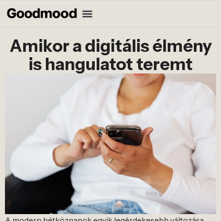
Amikor a digitális élmény
is hangulatot teremt
A modern hétköznapok egyik legérdekesebb változása,