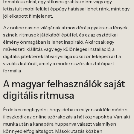
tematikus oldal, egy stílusos grafikai elem vagy egy
letisztult mobilfelület éppúgy hatással lehet ránk, mint egy
jól elkapott filmjelenet.
Az online casino világának atmoszférája gyakran a fények,
színek, ritmusok játékából épül fel, és ez az esztétikai
élmény önmagában is lehet inspiráló. Akárcsak egy
művészeti kiállítás vagy egy különleges installáció, a
digitális játékterek látványvilága sokszor leképezi azt a
vizuális kultúrát, amely a modern szórakoztatóipart
formálja.
A magyar felhasználók saját
digitális ritmusa
Érdekes megfigyelni, hogy idehaza milyen sokféle módon
illeszkedik az online szórakozás a hétköznapokba. Van, aki
munka után a kanapéra huppanva választ valamilyen
könnyed elfoglaltságot. Mások utazás közben