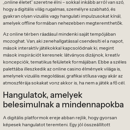
„online életet” szeretne élni – sokkal inkább arról van szó,
hogy a digitális világ rugalmas, személyre szabható, és
gyakran olyan vizuális vagy hangulati impulzusokat kínál,
amelyek offline formában nehezebben megteremthetők.
Az online térben ráadásul mindenki saját tempójában
mozoghat. Van, aki zenehallgatással csendesíti el a napot,
mások interaktív játékokkal kapcsolódnak ki, megint
mások inspirációt keresnek: látványos dizájnok, kreatív
koncepciók, tematikus felületek formájában. Ebbe a széles
palettába illeszkedik az online casino élmények világa is,
amelynek vizuális megoldásai, grafikai stílusa vagy akár az
atmoszférája sokakat vonz akkor is, ha nem a játék a fő cél.
Hangulatok, amelyek
belesimulnak a mindennapokba
A digitális platformok ereje abban rejlik, hogy gyorsan
képesek hangulatot teremteni. Egy jól összeállított