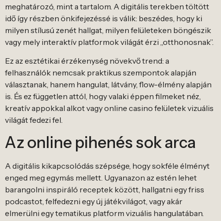
meghatározó, mint a tartalom. A digitális terekben töltött
idő így részben önkifejezéssé is válik: beszédes, hogy ki
milyen stílusú zenét hallgat, milyen felületeken böngészik
vagy mely interaktív platformok világát érzi „otthonosnak”.
Ez az esztétikai érzékenység növekvő trend: a
felhasználók nemcsak praktikus szempontok alapján
választanak, hanem hangulat, látvány, flow-élmény alapján
is. És ez független attól, hogy valaki éppen filmeket néz,
kreatív appokkal alkot vagy online casino felületek vizuális
világát fedezi fel.
Az online pihenés sok arca
A digitális kikapcsolódás szépsége, hogy sokféle élményt
enged meg egymás mellett. Ugyanazon az estén lehet
barangolni inspiráló receptek között, hallgatni egy friss
podcastot, felfedezni egy új játékvilágot, vagy akár
elmerülni egy tematikus platform vizuális hangulatában.