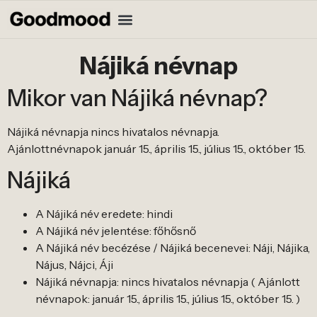
Nájiká névnap
Mikor van Nájiká névnap?
Nájiká névnapja nincs hivatalos névnapja.
Ajánlottnévnapok január 15., április 15., július 15., október 15.
Nájiká
A Nájiká név eredete: hindi
A Nájiká név jelentése: főhősnő
A Nájiká név becézése / Nájiká becenevei: Náji, Nájika,
Nájus, Nájci, Áji
Nájiká névnapja: nincs hivatalos névnapja ( Ajánlott
névnapok: január 15., április 15., július 15., október 15. )