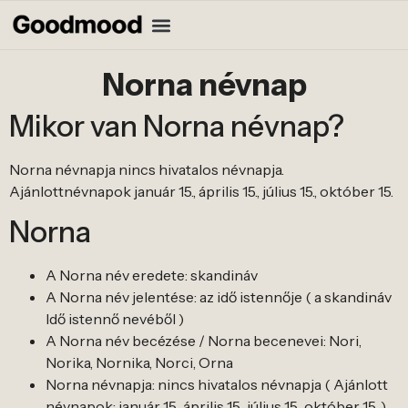
Norna névnap
Mikor van Norna névnap?
Norna névnapja nincs hivatalos névnapja.
Ajánlottnévnapok január 15., április 15., július 15., október 15.
Norna
A Norna név eredete: skandináv
A Norna név jelentése: az idő istennője ( a skandináv
Idő istennő nevéből )
A Norna név becézése / Norna becenevei: Nori,
Norika, Nornika, Norci, Orna
Norna névnapja: nincs hivatalos névnapja ( Ajánlott
névnapok: január 15., április 15., július 15., október 15. )