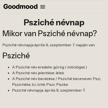
Psziché névnap
Mikor van Psziché névnap?
Psziché névnapja április 9., szeptember 7. napján van.
Psziché
A Psziché név eredete: görög ( mitológiai )
A Psziché név jelentése: lélek
A Psziché név becézése / Psziché becenevei: Pszi,
Pszichéke, Ici, Iché, Piszi, Piszke
Psziché névnapja: április 9., szeptember 7.