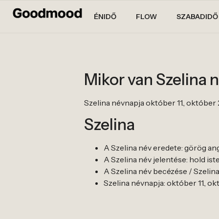
ÉNIDŐ
FLOW
SZABADIDŐ
Mikor van Szelina 
Szelina névnapja október 11., október 21.
Szelina
A Szelina név eredete: görög an
A Szelina név jelentése: hold ist
A Szelina név becézése / Szelina 
Szelina névnapja: október 11., októ