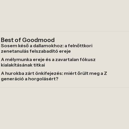
Best of Goodmood
Sosem késő a dallamokhoz: a felnőttkori
zenetanulás felszabadító ereje
A mélymunka ereje és a zavartalan fókusz
kialakításának titkai
A hurokba zárt önkifejezés: miért őrült meg a Z
generáció a horgolásért?