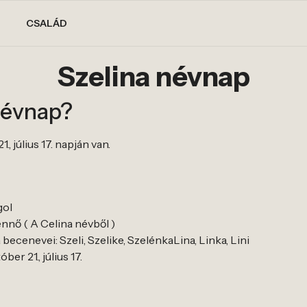
CSALÁD
Szelina névnap
névnap?
, július 17. napján van.
gol
ennő ( A Celina névből )
becenevei: Szeli, Szelike, SzelénkaLina, Linka, Lini
ber 21., július 17.