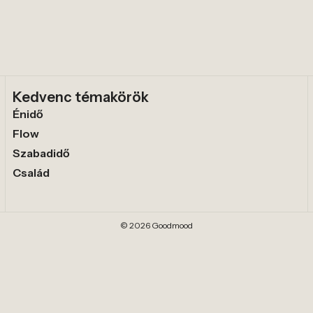
Kedvenc témakörök
Énidő
Flow
Szabadidő
Család
© 2026 Goodmood