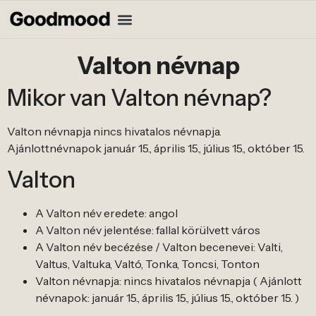
Valton névnap
Mikor van Valton névnap?
Valton névnapja nincs hivatalos névnapja.
Ajánlottnévnapok január 15., április 15., július 15., október 15.
Valton
A Valton név eredete: angol
A Valton név jelentése: fallal körülvett város
A Valton név becézése / Valton becenevei: Valti,
Valtus, Valtuka, Valtó, Tonka, Toncsi, Tonton
Valton névnapja: nincs hivatalos névnapja ( Ajánlott
névnapok: január 15., április 15., július 15., október 15. )