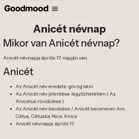
Anicét névnap
Mikor van Anicét névnap?
Anicét névnapja április 17. napján van.
Anicét
Az Anicét név eredete: görög latin
Az Anicét név jelentése: legyőzhetetlen ( Az
Anicetus rövidülése )
Az Anicét név becézése / Anicét becenevei: Ani,
Cétus, Cétuska, Nice, Anica
Anicét névnapja: április 17.