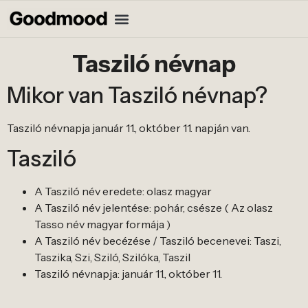
Tasziló névnap
Mikor van Tasziló névnap?
Tasziló névnapja január 11., október 11. napján van.
Tasziló
A Tasziló név eredete: olasz magyar
A Tasziló név jelentése: pohár, csésze ( Az olasz
Tasso név magyar formája )
A Tasziló név becézése / Tasziló becenevei: Taszi,
Taszika, Szi, Sziló, Szilóka, Taszil
Tasziló névnapja: január 11., október 11.